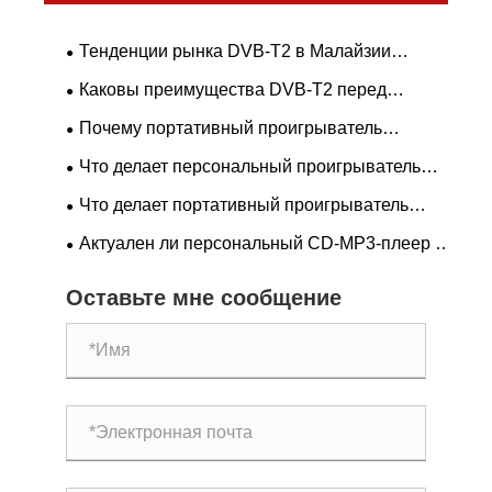
Тенденции рынка DVB-T2 в Малайзии
(myFreeview / MYTV, 2026 г.)
Каковы преимущества DVB-T2 перед
другими стандартами цифрового
Почему портативный проигрыватель
телевидения?
компакт-дисков по-прежнему остается лучшим
Что делает персональный проигрыватель
выбором для любителей музыки в 2026 году?
компакт-дисков Discman незаменимым для
Что делает портативный проигрыватель
любителей музыки
компакт-дисков Walkman лучшим вариантом
Актуален ли персональный CD-MP3-плеер в
для любителей музыки
2026 году?
Оставьте мне сообщение