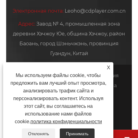
Электронная почта:
Leoho@cdplayer.com.cn
Адрес:
Завод № 4, промышленная зона
деревни Хэчжоу Юе, община Хэчжоу, район
Баоань, город Шэньчжэнь, провинция
Гуандун, Китай
X
Мы используем файлы cookie, чтобы
Copyright © 2026 Шэньчжэньская компания
предложить вам лучший опыт просмотра,
Yiruiyoupin Technology Co., Ltd. Все права
анализировать трафик сайта и
защищены.
персонализировать контент. Используя
Links
Sitemap
RSS
XML
этот сайт, вы соглашаетесь на
политика конфиденциальности
использование нами файлов
cookie.
политика конфиденциальности
Отклонять
Принимать