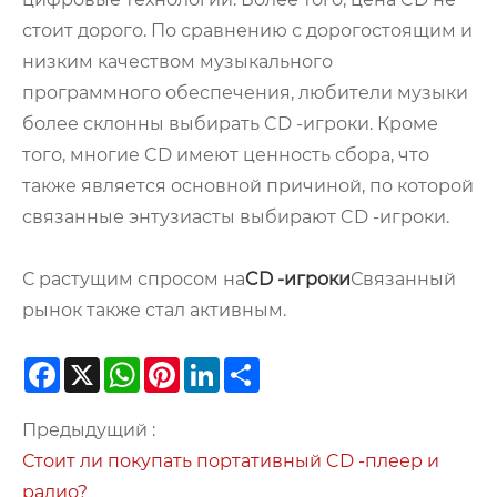
стоит дорого. По сравнению с дорогостоящим и
низким качеством музыкального
программного обеспечения, любители музыки
более склонны выбирать CD -игроки. Кроме
того, многие CD имеют ценность сбора, что
также является основной причиной, по которой
связанные энтузиасты выбирают CD -игроки.
С растущим спросом на
CD -игроки
Связанный
рынок также стал активным.
Facebook
X
WhatsApp
Pinterest
LinkedIn
Share
Предыдущий :
Стоит ли покупать портативный CD -плеер и
радио?