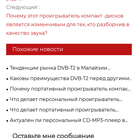
Следующий :
Почему этот проигрыватель компакт -дисков
является изменчивым для тех, кто разборчив в
качество звука?
Похожие новости
Тенденции рынка DVB-T2 в Малайзии
(myFreeview / MYTV, 2026 г.)
Каковы преимущества DVB-T2 перед другими
стандартами цифрового телевидения?
Почему портативный проигрыватель компакт-
дисков по-прежнему остается лучшим
Что делает персональный проигрыватель
выбором для любителей музыки в 2026 году?
компакт-дисков Discman незаменимым для
Что делает портативный проигрыватель
любителей музыки
компакт-дисков Walkman лучшим вариантом
Актуален ли персональный CD-MP3-плеер в
для любителей музыки
2026 году?
Оставьте мне сообщение