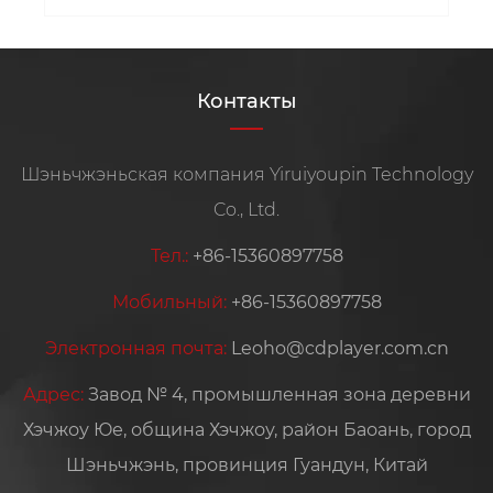
Контакты
Шэньчжэньская компания Yiruiyoupin Technology
Co., Ltd.
Тел.:
+86-15360897758
Мобильный:
+86-15360897758
Электронная почта:
Leoho@cdplayer.com.cn
Адрес:
Завод № 4, промышленная зона деревни
Хэчжоу Юе, община Хэчжоу, район Баоань, город
Шэньчжэнь, провинция Гуандун, Китай