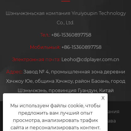
Шэньчжэньская компания Yiruiyoupin Technology
Co., Ltd.
Тел.:
+86-15360897758
Мобильный:
+86-15360897758
Электронная почта:
Leoho@cdplayer.com.cn
Адрес:
Завод № 4, промышленная зона деревни
Хэчжоу Юе, община Хэчжоу, район Баоань, город
Шэньчжэнь, провинция Гуандун, Китай
X
Мы используем файлы cookie, чтобы
Copyright © 2026 Шэньчжэньская компания
предложить вам лучший опыт
просмотра, анализировать трафик
Yiruiyoupin Technology Co., Ltd. Все права
сайта и персонализировать контент.
защищены.